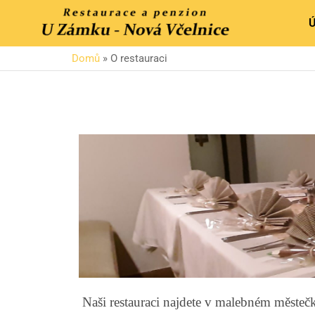
Domů
»
O restauraci
Naši restauraci najdete v malebném měste