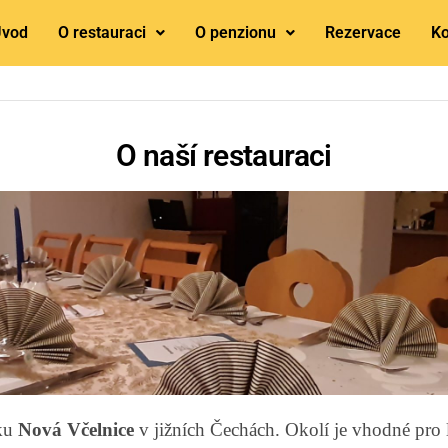
Úvod
O restauraci
O penzionu
Rezervace
Ko
O naší restauraci
čku
Nová Včelnice
v jižních Čechách. Okolí je vhodné pro l