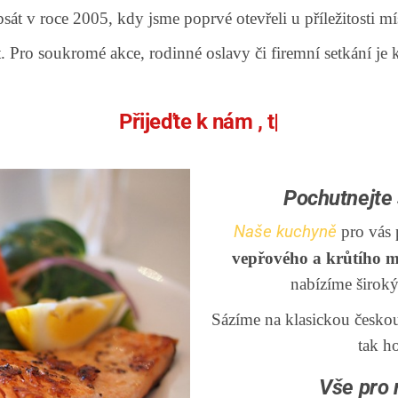
i psát v roce 2005, kdy jsme poprvé otevřeli u příležitosti 
. Pro soukromé akce, rodinné oslavy či firemní setkání je 
Přijeďte k nám
, těšíme
|
Pochutnejte 
Naše kuchyně
pro vás 
vepřového a krůtího 
nabízíme širok
Sázíme na klasickou českou
tak ho
Vše pro 