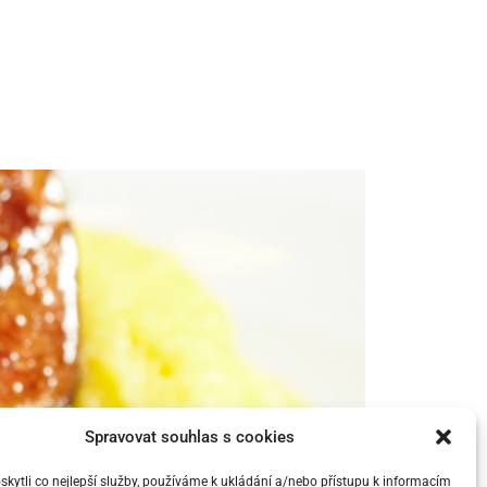
Spravovat souhlas s cookies
ytli co nejlepší služby, používáme k ukládání a/nebo přístupu k informacím