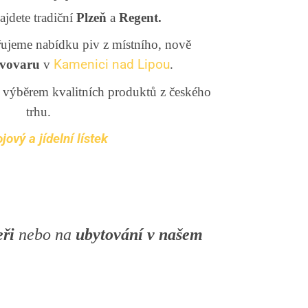
ajdete tradiční
Plzeň
a
Regent.
třujeme nabídku piv z místního, nově
ivovaru
v
Kamenici nad Lipou
.
 výběrem kvalitních produktů z českého
trhu.
ový a jídelní lístek
eři
nebo na
ubytování v našem