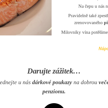
Na čepu u nás n
Pravidelně také zpes
zrenovovaného
p
Milovníky vína potěšíme
Nápoj
Darujte zážitek…
jednejte u nás
dárkové poukazy
na dobrou
več
penzionu.