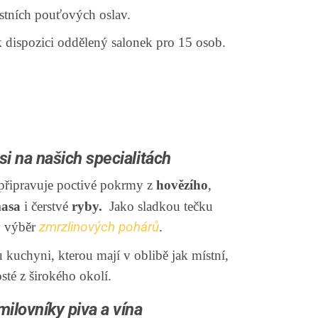
místních pouťových oslav.
k dispozici oddělený salonek pro 15 osob.
si na našich specialitách
připravuje poctivé pokrmy z
hovězího
,
masa
i čerstvé
ryby.
Jako sladkou tečku
ý výběr
zmrzlinových pohárů
.
 kuchyni, kterou mají v oblibě jak místní,
sté z širokého okolí.
milovníky piva a vína